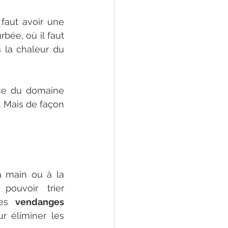
Faire les vendanges ne demande pas de formation préalable, mais il faut avoir une 
rbée, où il faut 
 la chaleur du 
ce du domaine 
. Mais de façon 
a main ou à la 
ouvoir trier 
les 
vendanges 
r éliminer les 