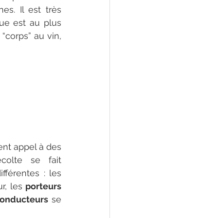
s. Il est très 
ue est au plus 
“corps” au vin, 
nt appel à des 
colte se fait 
manuellement, les vendangeurs peuvent être affectés à 3 activités différentes : les 
, les 
porteurs
onducteurs
 se 