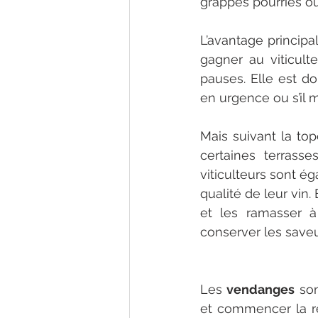
grappes pourries o
L’avantage principa
gagner au viticulte
pauses. Elle est don
en urgence ou s’il 
Mais suivant la top
certaines terrasse
viticulteurs sont é
qualité de leur vin.
et les ramasser 
conserver les saveur
Les 
vendanges
 so
et commencer la ré