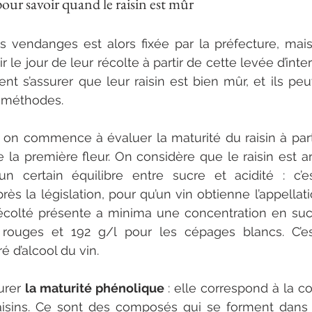
pour savoir quand le raisin est mûr
 vendanges est alors fixée par la préfecture, mais
r le jour de leur récolte à partir de cette levée d’inter
vent s’assurer que leur raisin est bien mûr, et ils pe
s méthodes.
on commence à évaluer la maturité du raisin à parti
e la première fleur. On considère que le raisin est ar
t un certain équilibre entre sucre et acidité : c’e
après la législation, pour qu’un vin obtienne l’appellati
 récolté présente a minima une concentration en suc
rouges et 192 g/l pour les cépages blancs. C’es
 d’alcool du vin. 
rer 
la maturité phénolique 
: elle correspond à la c
isins. Ce sont des composés qui se forment dans l