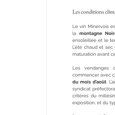
Les conditions clim
Le vin Minervois e
la 
montagne Noir
ensoleillée et le te
L’été chaud et sec
maturation avant c
Les vendanges d
commencer avec cel
du mois d’août
. L
syndicat préfectoral
critères du millés
exposition, et du ty