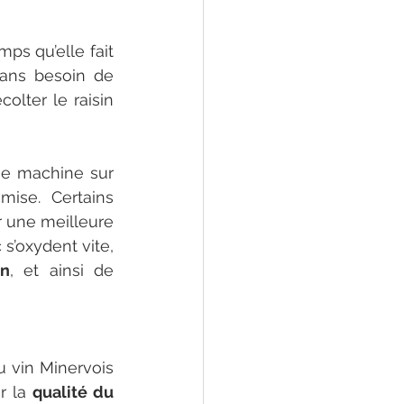
s qu’elle fait 
ans besoin de 
olter le raisin 
ne machine sur 
ise. Certains 
 une meilleure 
s’oxydent vite, 
on
, et ainsi de 
u vin Minervois 
 la 
qualité du 