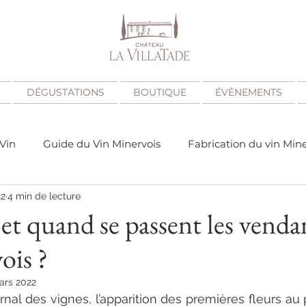
DÉGUSTATIONS
BOUTIQUE
ÉVÈNEMENTS
 Vin
Guide du Vin Minervois
Fabrication du vin Mine
22
4 min de lecture
ois ?
Qu'est-ce que le vin Minervois ?
Comment choi
 quand se passent les venda
ois ?
ars 2022
rnal des vignes, l’apparition des premières fleurs au 