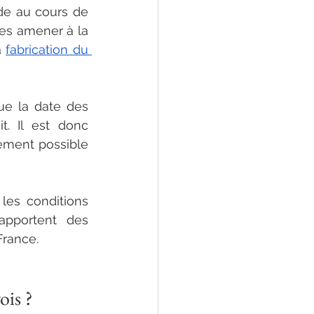
de au cours de 
es amener à la 
 
fabrication du 
ue la date des 
. Il est donc 
ement possible 
es conditions 
pportent des 
France. 
ois ?