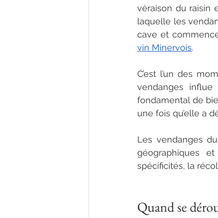
véraison du raisin 
laquelle les vendan
cave et commencer 
vin Minervois
.
C’est l’un des mom
vendanges influe 
fondamental de bien
une fois qu’elle a d
Les vendanges du v
géographiques et 
spécificités, la réc
Quand se déroul