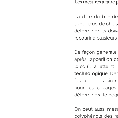
Les mesures à faire 
La date du ban des
sont libres de choisi
déterminer, ils doi
recourir à plusieur
De façon générale, 
après l’apparition d
lorsqu’il a attein
technologique
. D’
faut que le raisin
pour les cépages 
déterminera le degré
On peut aussi mesu
polyphénols des ra