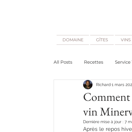
DOMAINE
GÎTES
VINS
All Posts
Recettes
Service
Richard
1 mars 20
Quand déguster du vin Minerv
Comment et
vin Minerv
Découvrir le Minervois
Dernière mise à jour :
7 m
Après le repos hive