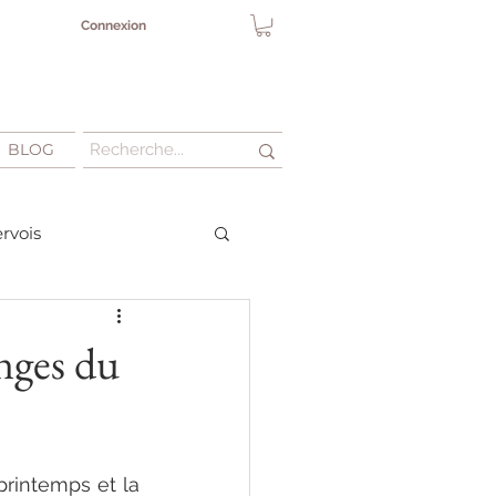
Connexion
BLOG
rvois
sir un vin Minervois ?
nges du
printemps et la 