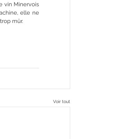
e vin Minervois 
chine, elle ne 
trop mûr. 
Voir tout