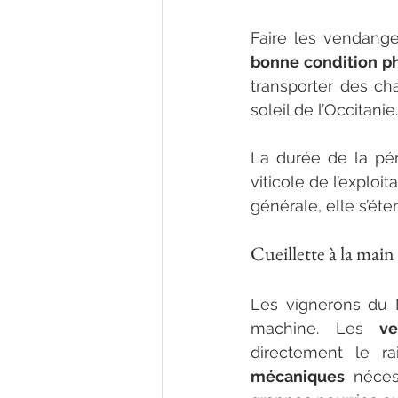
bonne condition p
transporter des cha
soleil de l’Occitanie.
La durée de la pé
viticole de l’exploi
générale, elle s’éte
Cueillette à la main
Les vignerons du M
machine. Les 
v
directement le r
mécaniques
 néces