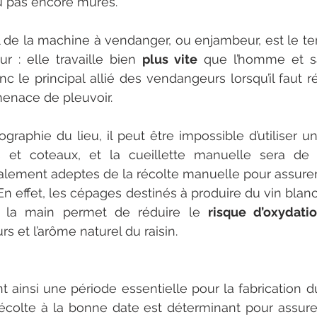
u pas encore mûres. 
l de la machine à vendanger, ou enjambeur, est le temp
ur : elle travaille bien 
plus vite
 que l’homme et s
c le principal allié des vendangeurs lorsqu’il faut réc
menace de pleuvoir. 
ographie du lieu, il peut être impossible d’utiliser u
s et coteaux, et la cueillette manuelle sera de m
galement adeptes de la récolte manuelle pour assurer
 En effet, les cépages destinés à produire du vin blanc 
à la main permet de réduire le 
risque d’oxydati
s et l’arôme naturel du raisin. 
nt ainsi une période essentielle pour la fabrication d
colte à la bonne date est déterminant pour assurer