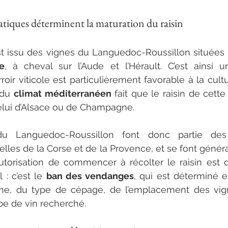
atiques déterminent la maturation du raisin 
st issu des vignes du Languedoc-Roussillon situées
e
, à cheval sur l’Aude et l’Hérault. C’est ainsi u
rroir viticole est particulièrement favorable à la cultu
 du 
climat méditerranéen
 fait que le raisin de cette 
elui d’Alsace ou de Champagne. 
u Languedoc-Roussillon font donc partie des
les de la Corse et de la Provence, et se font généra
’autorisation de commencer à récolter le raisin est d
 : c’est le 
ban des vendanges
, qui est déterminé e
ime, du type de cépage, de l’emplacement des vign
pe de vin recherché. 