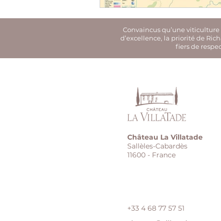
Convaincus qu’une viticulture e
d’excellence, la priorité de Ri
fiers de respe
Château La Villatade
Sallèles-Cabardès
11600 - France
+33 4 68 77 57 51