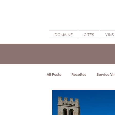
DOMAINE
GÎTES
VINS
All Posts
Recettes
Service Vi
Fabrication du vin Minervois