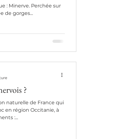
que : Minerve. Perchée sur
e de gorges...
ture
nervois ?
on naturelle de France qui
c en région Occitanie, à
nts :...