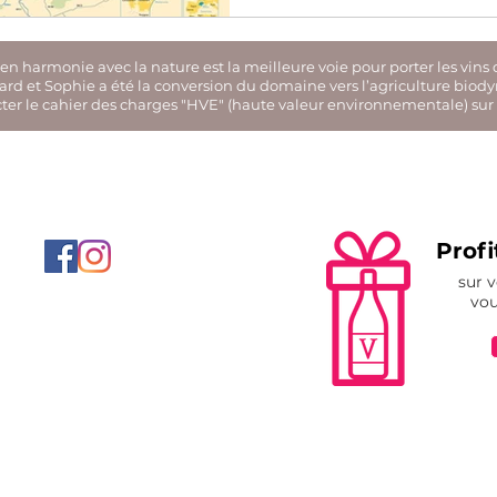
n harmonie avec la nature est la meilleure voie pour porter les vins 
chard et Sophie a été la conversion du domaine vers l’agriculture biod
cter le cahier des charges "HVE" (haute valeur environnementale) sur 
Profi
sur 
vou