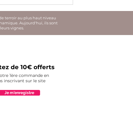
de terroir au plus haut niveau
ynamique. Aujourd'hui, ils sont
leurs vignes.
tez de 10€ offerts
votre 1ère commande en
s inscrivant sur le site
Je m'enregistre