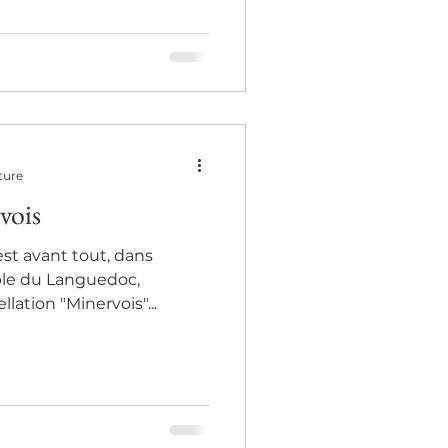
ture
vois
est avant tout, dans
oble du Languedoc,
lation "Minervois"...