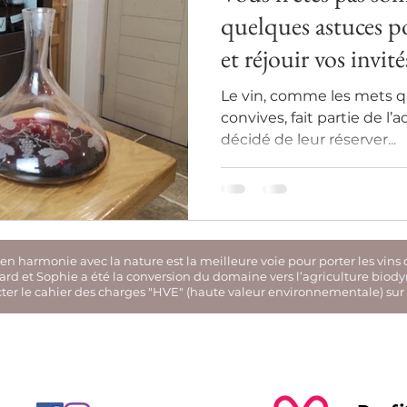
Comment choisir un vin Minervois ?
quelques astuces po
et réjouir vos invités
Le vin, comme les mets qu
convives, fait partie de l’
décidé de leur réserver...
n harmonie avec la nature est la meilleure voie pour porter les vins 
chard et Sophie a été la conversion du domaine vers l’agriculture biod
cter le cahier des charges "HVE" (haute valeur environnementale) sur 