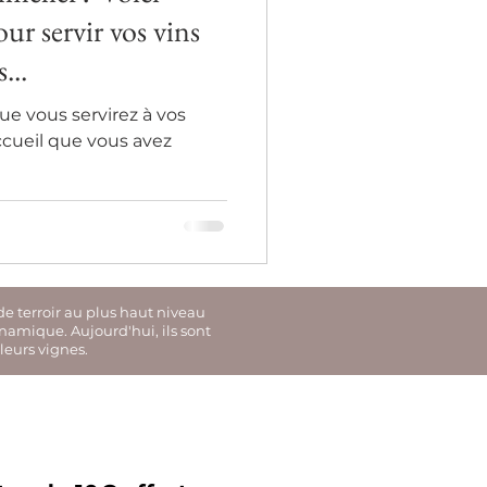
ur servir vos vins
...
e vous servirez à vos
accueil que vous avez
de terroir au plus haut niveau
ynamique. Aujourd'hui, ils sont
leurs vignes.