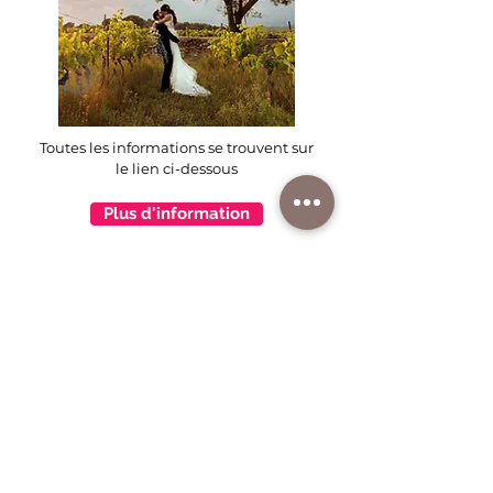
Toutes les informations se trouvent sur
le lien ci-dessous
Plus d'information
🌿 Bienvenue au Château La Villatade
L'âme du Minervois à deux pas de
Carcassonne 🍷
Entre vignes et garrigue, le Château La
Villatade vous ouvre les portes d’un lieu
singulier où se mêlent
vin, nature et art de
vivre.
Ici, on prend le temps de vivre au rythme du
domaine : celui des saisons de la vigne, des
vendanges, des dégustations… et des